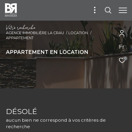
V
o
t
r
e
r
e
c
h
e
r
c
h
e
AGENCE IMMOBILIÈRE LA CRAU
LOCATION
APPARTEMENT
Fr
APPARTEMENT EN LOCATION
0
DÉSOLÉ
aucun bien ne correspond à vos critères de
recherche