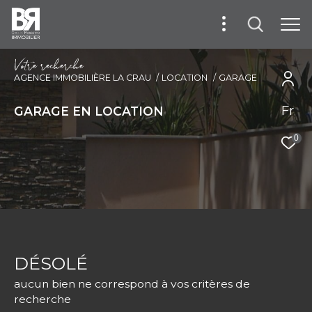
V
o
t
r
e
r
e
c
h
e
r
c
h
e
AGENCE IMMOBILIÈRE LA CRAU
LOCATION
GARAGE
Fr
GARAGE EN LOCATION
0
DÉSOLÉ
aucun bien ne correspond à vos critères de
recherche