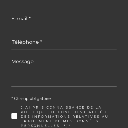
E-
mail
*
Téléphone
*
Message
*
* Champ obligatoire
J'AI PRIS CONNAISSANCE DE LA
POLITIQUE DE CONFIDENTIALITÉ ET
DES INFORMATIONS RELATIVES AU
TRAITEMENT DE MES DONNÉES
PERSONNELLES (*)*