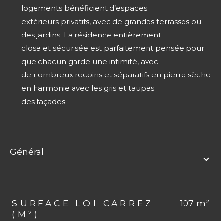
logements bénéficient d’espaces
extérieurs privatifs, avec de grandes terrasses ou
des jardins. La résidence entièrement
close et sécurisée est parfaitement pensée pour
que chacun garde une intimité, avec
de nombreux recoins et séparatifs en pierre sèche
en harmonie avec les gris et taupes
des façades.
général
TRAD_ZEPHYR_Caracteristique
TRAD_ZEPHYR_Valeurs
SURFACE LOI CARREZ
107 m²
(M²)