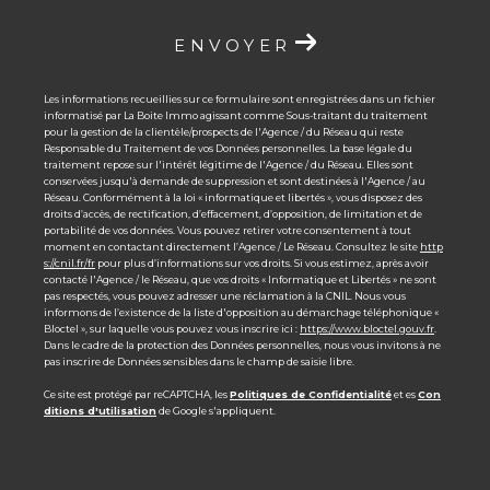
ENVOYER
Les informations recueillies sur ce formulaire sont enregistrées dans un fichier
informatisé par La Boite Immo agissant comme Sous-traitant du traitement
pour la gestion de la clientèle/prospects de l'Agence / du Réseau qui reste
Responsable du Traitement de vos Données personnelles. La base légale du
traitement repose sur l'intérêt légitime de l'Agence / du Réseau. Elles sont
conservées jusqu'à demande de suppression et sont destinées à l'Agence / au
Réseau. Conformément à la loi « informatique et libertés », vous disposez des
droits d’accès, de rectification, d’effacement, d’opposition, de limitation et de
portabilité de vos données. Vous pouvez retirer votre consentement à tout
moment en contactant directement l’Agence / Le Réseau. Consultez le site
http
s://cnil.fr/fr
pour plus d’informations sur vos droits. Si vous estimez, après avoir
contacté l'Agence / le Réseau, que vos droits « Informatique et Libertés » ne sont
pas respectés, vous pouvez adresser une réclamation à la CNIL. Nous vous
informons de l’existence de la liste d'opposition au démarchage téléphonique «
Bloctel », sur laquelle vous pouvez vous inscrire ici :
https://www.bloctel.gouv.fr
.
Dans le cadre de la protection des Données personnelles, nous vous invitons à ne
pas inscrire de Données sensibles dans le champ de saisie libre.
Ce site est protégé par reCAPTCHA, les
Politiques de Confidentialité
et es
Con
ditions d'utilisation
de Google s'appliquent.