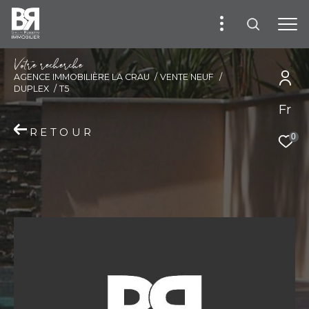
V
o
t
r
e
r
e
c
h
e
r
c
h
e
AGENCE IMMOBILIÈRE LA CRAU
VENTE NEUF
DUPLEX
T5
Fr
RETOUR
0