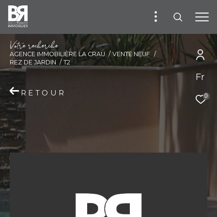
V
o
t
r
e
r
e
c
h
e
r
c
h
e
AGENCE IMMOBILIÈRE LA CRAU
VENTE NEUF
REZ DE JARDIN
T2
Fr
RETOUR
0