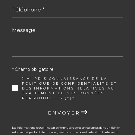
Téléphone
*
Message
*
* Champ obligatoire
J'AI PRIS CONNAISSANCE DE LA
POLITIQUE DE CONFIDENTIALITÉ ET
DES INFORMATIONS RELATIVES AU
TRAITEMENT DE MES DONNÉES
PERSONNELLES (*)*
ENVOYER
Les informations recueillies sur ce formulaire sont enregistrées dans un fichier
informatisé par La Boite Immo agissant comme Sous-traitant du traitement