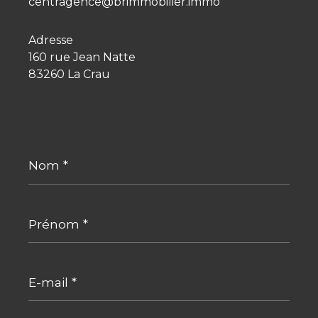
centragence@brimmobilier.immo
Adresse
160 rue Jean Natte
83260 La Crau
Nom
*
Prénom
*
E-
mail
*