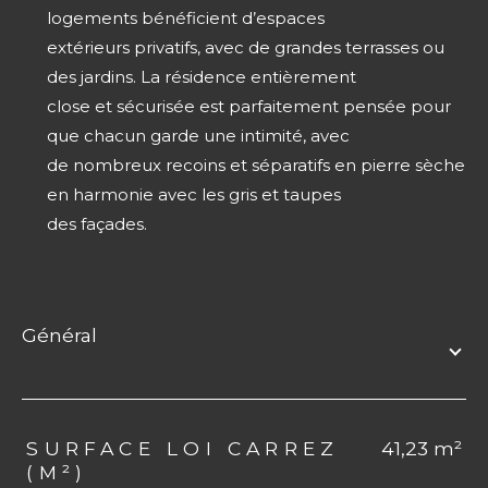
logements bénéficient d’espaces
extérieurs privatifs, avec de grandes terrasses ou
des jardins. La résidence entièrement
close et sécurisée est parfaitement pensée pour
que chacun garde une intimité, avec
de nombreux recoins et séparatifs en pierre sèche
en harmonie avec les gris et taupes
des façades.
général
TRAD_ZEPHYR_Caracteristique
TRAD_ZEPHYR_Valeurs
SURFACE LOI CARREZ
41,23 m²
(M²)