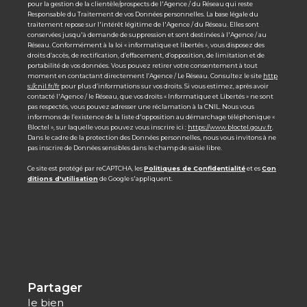
pour la gestion de la clientèle/prospects de l'Agence / du Réseau qui reste
Responsable du Traitement de vos Données personnelles. La base légale du
traitement repose sur l'intérêt légitime de l'Agence / du Réseau. Elles sont
conservées jusqu'à demande de suppression et sont destinées à l'Agence / au
Réseau. Conformément à la loi « informatique et libertés », vous disposez des
droits d’accès, de rectification, d’effacement, d’opposition, de limitation et de
portabilité de vos données. Vous pouvez retirer votre consentement à tout
moment en contactant directement l’Agence / Le Réseau. Consultez le site
http
s://cnil.fr/fr
pour plus d’informations sur vos droits. Si vous estimez, après avoir
contacté l'Agence / le Réseau, que vos droits « Informatique et Libertés » ne sont
pas respectés, vous pouvez adresser une réclamation à la CNIL. Nous vous
informons de l’existence de la liste d'opposition au démarchage téléphonique «
Bloctel », sur laquelle vous pouvez vous inscrire ici :
https://www.bloctel.gouv.fr
.
Dans le cadre de la protection des Données personnelles, nous vous invitons à ne
pas inscrire de Données sensibles dans le champ de saisie libre.
Ce site est protégé par reCAPTCHA, les
Politiques de Confidentialité
et es
Con
ditions d'utilisation
de Google s'appliquent.
partager
le bien