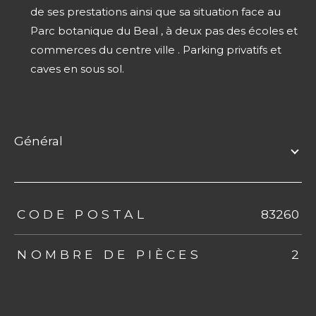
de ses prestations ainsi que sa situation face au
Parc botanique du Beal , à deux pas des écoles et
commerces du centre ville . Parking privatifs et
caves en sous sol.
général
TRAD_ZEPHYR_Caracteristique
TRAD_ZEPHYR_Valeurs
CODE POSTAL
83260
NOMBRE DE PIÈCES
2