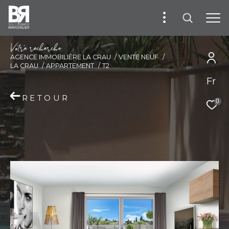
V
o
t
r
e
r
e
c
h
e
r
c
h
e
AGENCE IMMOBILIÈRE LA CRAU
VENTE NEUF
LA CRAU
APPARTEMENT
T2
Fr
RETOUR
0