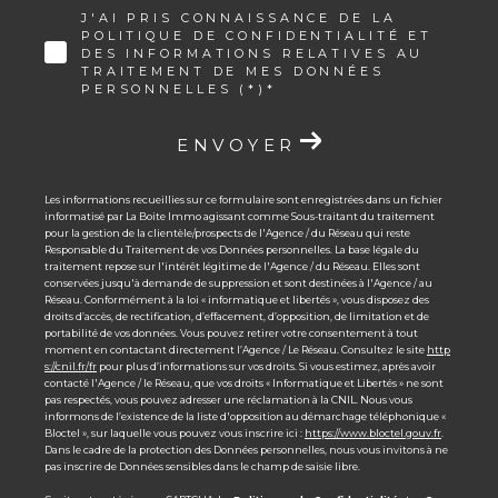
J'AI PRIS CONNAISSANCE DE LA
POLITIQUE DE CONFIDENTIALITÉ ET
DES INFORMATIONS RELATIVES AU
TRAITEMENT DE MES DONNÉES
PERSONNELLES (*)*
ENVOYER
Les informations recueillies sur ce formulaire sont enregistrées dans un fichier
informatisé par La Boite Immo agissant comme Sous-traitant du traitement
pour la gestion de la clientèle/prospects de l'Agence / du Réseau qui reste
Responsable du Traitement de vos Données personnelles. La base légale du
traitement repose sur l'intérêt légitime de l'Agence / du Réseau. Elles sont
conservées jusqu'à demande de suppression et sont destinées à l'Agence / au
Réseau. Conformément à la loi « informatique et libertés », vous disposez des
droits d’accès, de rectification, d’effacement, d’opposition, de limitation et de
portabilité de vos données. Vous pouvez retirer votre consentement à tout
moment en contactant directement l’Agence / Le Réseau. Consultez le site
http
s://cnil.fr/fr
pour plus d’informations sur vos droits. Si vous estimez, après avoir
contacté l'Agence / le Réseau, que vos droits « Informatique et Libertés » ne sont
pas respectés, vous pouvez adresser une réclamation à la CNIL. Nous vous
informons de l’existence de la liste d'opposition au démarchage téléphonique «
Bloctel », sur laquelle vous pouvez vous inscrire ici :
https://www.bloctel.gouv.fr
.
Dans le cadre de la protection des Données personnelles, nous vous invitons à ne
pas inscrire de Données sensibles dans le champ de saisie libre.