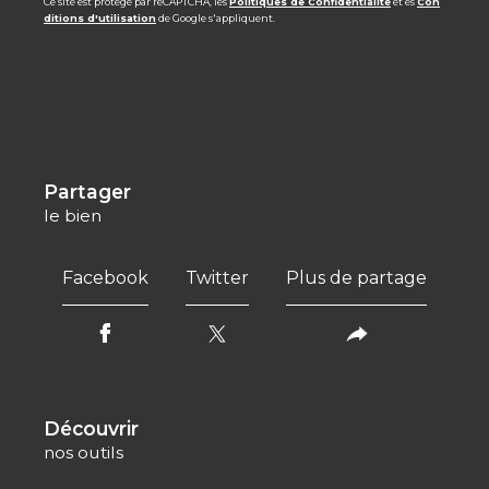
Ce site est protégé par reCAPTCHA, les
Politiques de Confidentialité
et es
Con
ditions d'utilisation
de Google s'appliquent.
partager
le bien
Facebook
Twitter
Plus de partage
découvrir
nos outils