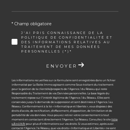
* Champ obligatoire
J'AI PRIS CONNAISSANCE DE LA
POLITIQUE DE CONFIDENTIALITÉ ET
DES INFORMATIONS RELATIVES AU
TRAITEMENT DE MES DONNÉES
PERSONNELLES (*)*
ENVOYER
Les informations recueillies sur ce formulaire sont enregistrées dans un fichier
informatisé par La Boite Immo agissant comme Sous-traitant du traitement
pour la gestion de la clientèle/prospects de l'Agence / du Réseau qui reste
Responsable du Traitement de vos Données personnelles. La base légale du
traitement repose sur l'intérêt légitime de l'Agence / du Réseau. Elles sont
conservées jusqu'à demande de suppression et sont destinées à l'Agence / au
Réseau. Conformément à la loi « informatique et libertés », vous disposez des
droits d’accès, de rectification, d’effacement, d’opposition, de limitation et de
portabilité de vos données. Vous pouvez retirer votre consentement à tout
moment en contactant directement l’Agence / Le Réseau. Consultez le site
http
s://cnil.fr/fr
pour plus d’informations sur vos droits. Si vous estimez, après avoir
contacté l'Agence / le Réseau, que vos droits « Informatique et Libertés » ne sont