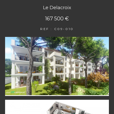
Le Delacroix
167 500 €
REF : C09-010