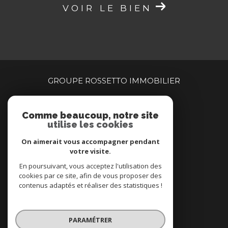
VOIR LE BIEN
GROUPE ROSSETTO IMMOBILIER
04 94 00 90 00
Comme beaucoup, notre site
centragence@brimmobilier.immo
utilise les cookies
160 rue Jean Natte
83260
la crau
On aimerait vous accompagner pendant
votre visite.
En poursuivant, vous acceptez l'utilisation des
Nous suivre sur
cookies par ce site, afin de vous proposer des
contenus adaptés et réaliser des statistiques !
PARAMÉTRER