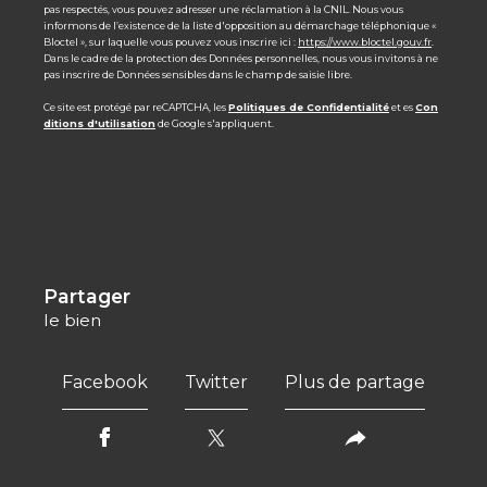
pas respectés, vous pouvez adresser une réclamation à la CNIL. Nous vous
informons de l’existence de la liste d'opposition au démarchage téléphonique «
Bloctel », sur laquelle vous pouvez vous inscrire ici :
https://www.bloctel.gouv.fr
.
Dans le cadre de la protection des Données personnelles, nous vous invitons à ne
pas inscrire de Données sensibles dans le champ de saisie libre.
Ce site est protégé par reCAPTCHA, les
Politiques de Confidentialité
et es
Con
ditions d'utilisation
de Google s'appliquent.
partager
le bien
Facebook
Twitter
Plus de partage