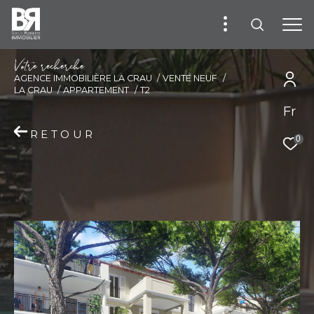
V
o
t
r
e
r
e
c
h
e
r
c
h
e
AGENCE IMMOBILIÈRE LA CRAU
VENTE NEUF
LA CRAU
APPARTEMENT
T2
Fr
RETOUR
0