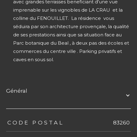
avec grandes terrasses beneficiant d'une vue
imprenable sur les vignobles de LA CRAU et la
colline du FENOUILLET. La résidence vous
séduira par son architecture provençale, la qualité
de ses prestations ainsi que sa situation face au
Parc botanique du Beal , à deux pas des écoles et
commerces du centre ville . Parking privatifs et
caves en sous sol.
général
TRAD_ZEPHYR_Caracteristique
TRAD_ZEPHYR_Valeurs
CODE POSTAL
83260