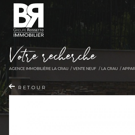
V
o
t
r
e
r
e
c
h
e
r
c
h
e
AGENCE IMMOBILIÈRE LA CRAU
VENTE NEUF
LA CRAU
APPA
RETOUR