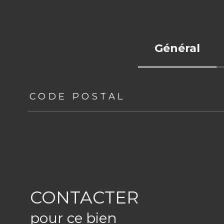
Général
TRAD_ZEPHYR_Caracteristique
TRAD_ZEPHYR_Val
CODE POSTAL
CONTACTER
pour ce bien