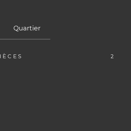
Quartier
IÈCES
2