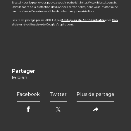
Bloctel », sur laquelle vous pouvez vous inscrire ici :
https://www.bloctel.gouv.fr
.
Dans le cadre de la protection des Données personnelles, nous vous invitons à ne
pas inscrire de Données sensibles dans le champ de saisie libre.
Ce site est protégé par reCAPTCHA, les
Politiques de Confidentialité
et es
Con
ditions d'utilisation
de Google s'appliquent.
partager
le bien
Facebook
Twitter
Plus de partage