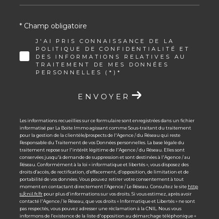
* Champ obligatoire
J'AI PRIS CONNAISSANCE DE LA
POLITIQUE DE CONFIDENTIALITÉ ET
DES INFORMATIONS RELATIVES AU
TRAITEMENT DE MES DONNÉES
PERSONNELLES (*)*
ENVOYER
Les informations recueillies sur ce formulaire sont enregistrées dans un fichier
informatisé par La Boite Immo agissant comme Sous-traitant du traitement
pour la gestion de la clientèle/prospects de l'Agence / du Réseau qui reste
Responsable du Traitement de vos Données personnelles. La base légale du
traitement repose sur l'intérêt légitime de l'Agence / du Réseau. Elles sont
conservées jusqu'à demande de suppression et sont destinées à l'Agence / au
Réseau. Conformément à la loi « informatique et libertés », vous disposez des
droits d’accès, de rectification, d’effacement, d’opposition, de limitation et de
portabilité de vos données. Vous pouvez retirer votre consentement à tout
moment en contactant directement l’Agence / Le Réseau. Consultez le site
http
s://cnil.fr/fr
pour plus d’informations sur vos droits. Si vous estimez, après avoir
contacté l'Agence / le Réseau, que vos droits « Informatique et Libertés » ne sont
pas respectés, vous pouvez adresser une réclamation à la CNIL. Nous vous
informons de l’existence de la liste d'opposition au démarchage téléphonique «