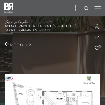
V
o
t
r
e
r
e
c
h
e
r
c
h
e
AGENCE IMMOBILIÈRE LA CRAU
VENTE NEUF
LA CRAU
APPARTEMENT
T2
Fr
RETOUR
0