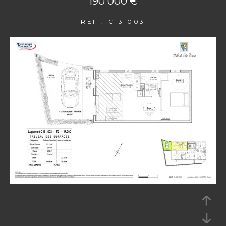
190 000 €
REF : C13 003