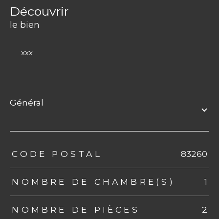
découvrir
le bien
xxx
général
TRAD_ZEPHYR_Caracteristique
TRAD_ZEPHYR_Valeurs
CODE POSTAL
83260
NOMBRE DE CHAMBRE(S)
1
NOMBRE DE PIÈCES
2