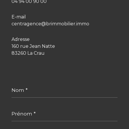
04 94 00 90 00
E-mail
centragence@brimmobilier.immo
Adresse
160 rue Jean Natte
83260 La Crau
Nom
*
Prénom
*