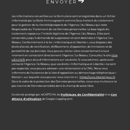
ENVOYER
Les informations recueillies sur ce formulaire sont enregistrées dans un fichier
informatisé par La Boite Immo agissant comme Sous-traitant du traitement
pour la gestion de la clientèle/prospects de l'Agence / du Réseau qui reste
Responsable du Traitement de vos Données personnelles. La base légale du
traitement repose sur l'intérêt légitime de l'Agence / du Réseau. Elles sont
conservées jusqu'à demande de suppression et sont destinées à l'Agence / au
Réseau. Conformément à la loi « informatique et libertés », vous disposez des
droits d’accès, de rectification, d’effacement, d’opposition, de limitation et de
portabilité de vos données. Vous pouvez retirer votre consentement à tout
moment en contactant directement l’Agence / Le Réseau. Consultez le site
http
s://cnil.fr/fr
pour plus d’informations sur vos droits. Si vous estimez, après avoir
contacté l'Agence / le Réseau, que vos droits « Informatique et Libertés » ne sont
pas respectés, vous pouvez adresser une réclamation à la CNIL. Nous vous
informons de l’existence de la liste d'opposition au démarchage téléphonique «
Bloctel », sur laquelle vous pouvez vous inscrire ici :
https://www.bloctel.gouv.fr
.
Dans le cadre de la protection des Données personnelles, nous vous invitons à ne
pas inscrire de Données sensibles dans le champ de saisie libre.
Ce site est protégé par reCAPTCHA, les
Politiques de Confidentialité
et es
Con
ditions d'utilisation
de Google s'appliquent.