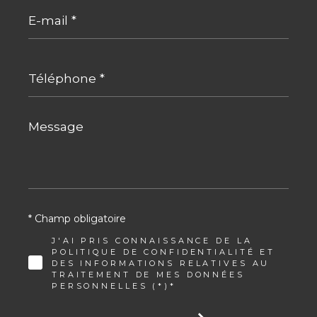
E-
mail
*
Téléphone
*
Message
*
* Champ obligatoire
J'AI PRIS CONNAISSANCE DE LA
POLITIQUE DE CONFIDENTIALITÉ ET
DES INFORMATIONS RELATIVES AU
TRAITEMENT DE MES DONNÉES
PERSONNELLES (*)*