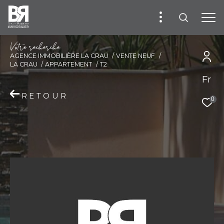
V
o
t
r
e
r
e
c
h
e
r
c
h
e
AGENCE IMMOBILIÈRE LA CRAU
VENTE NEUF
LA CRAU
APPARTEMENT
T2
Fr
RETOUR
0