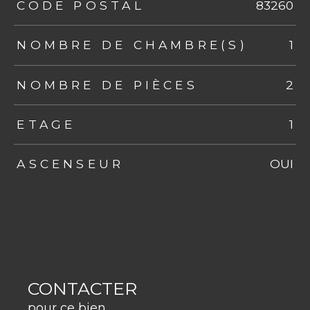
TRAD_ZEPHYR_Caracteristique
TRAD_ZEPHYR_Valeurs
CODE POSTAL
83260
NOMBRE DE CHAMBRE(S)
1
NOMBRE DE PIÈCES
2
ETAGE
1
ASCENSEUR
OUI
CONTACTER
pour ce bien