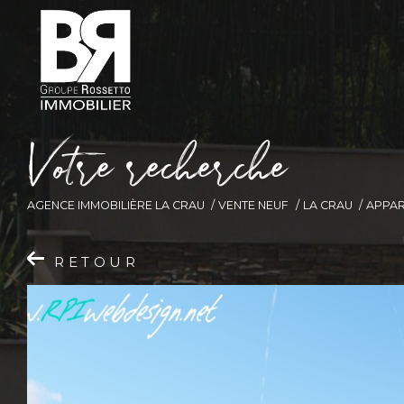
V
o
t
r
e
r
e
c
h
e
r
c
h
e
AGENCE IMMOBILIÈRE LA CRAU
VENTE NEUF
LA CRAU
APPA
RETOUR