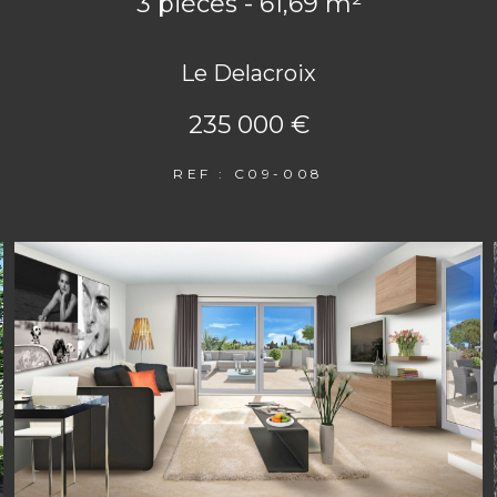
3 pièces - 61,69 m²
Le Delacroix
235 000 €
REF : C09-008