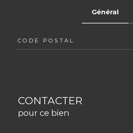
Général
TRAD_ZEPHYR_Caracteristique
TRAD_ZEPHYR_Val
CODE POSTAL
CONTACTER
pour ce bien