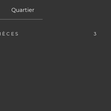
Quartier
IÈCES
3