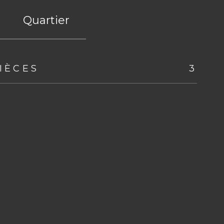
Quartier
IÈCES
3