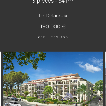
3 pièces - 54 m²
Le Delacroix
190 000 €
REF : C09-108