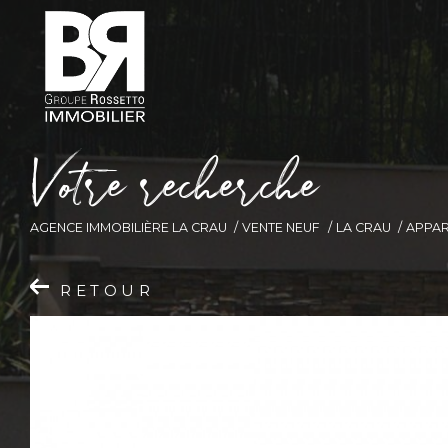
V
o
t
r
e
r
e
c
h
e
r
c
h
e
AGENCE IMMOBILIÈRE LA CRAU
VENTE NEUF
LA CRAU
APPA
RETOUR