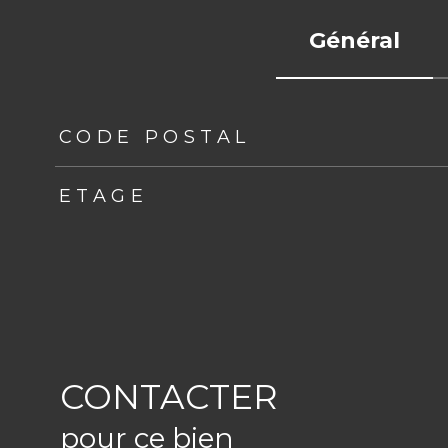
Général
TRAD_ZEPHYR_Caracteristique
TRAD_ZEPHYR_Val
CODE POSTAL
ETAGE
CONTACTER
pour ce bien