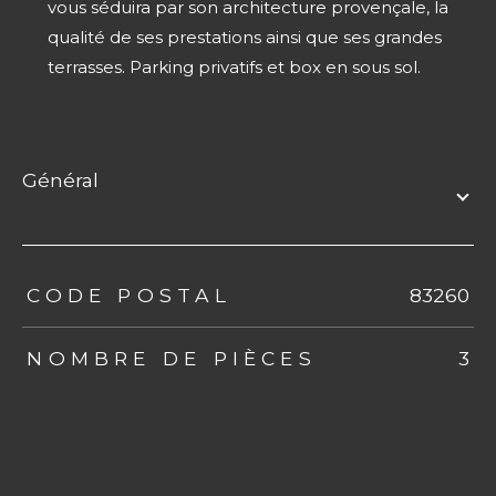
vous séduira par son architecture provençale, la
qualité de ses prestations ainsi que ses grandes
terrasses. Parking privatifs et box en sous sol.
général
TRAD_ZEPHYR_Caracteristique
TRAD_ZEPHYR_Valeurs
CODE POSTAL
83260
NOMBRE DE PIÈCES
3