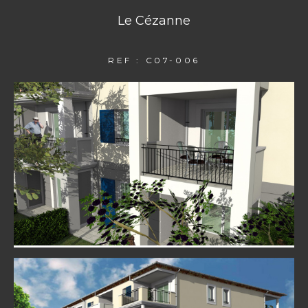
Le Cézanne
REF : C07-006