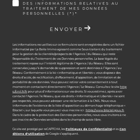
DES INFORMATIONS RELATIVES AU
TRAITEMENT DE MES DONNÉES
PERSONNELLES (*)*
ENVOYER
Les informations recueillies sur ce formulaire sont enregistrées dans un fichier
informatisé par La Boite Immo agissant comme Sous-traitant du traitement
pour la gestion de la clientèle/prospects de l'Agence / du Réseau qui reste
Responsable du Traitement de vos Données personnelles. La base légale du
traitement repose sur l'intérêt légitime de l'Agence / du Réseau. Elles sont
conservées jusqu'à demande de suppression et sont destinées à l'Agence / au
Réseau. Conformément à la loi « informatique et libertés », vous disposez des
droits d’accès, de rectification, d’effacement, d’opposition, de limitation et de
portabilité de vos données. Vous pouvez retirer votre consentement à tout
moment en contactant directement l’Agence / Le Réseau. Consultez le site
http
s://cnil.fr/fr
pour plus d’informations sur vos droits. Si vous estimez, après avoir
contacté l'Agence / le Réseau, que vos droits « Informatique et Libertés » ne sont
pas respectés, vous pouvez adresser une réclamation à la CNIL. Nous vous
informons de l’existence de la liste d'opposition au démarchage téléphonique «
Bloctel », sur laquelle vous pouvez vous inscrire ici :
https://www.bloctel.gouv.fr
.
Dans le cadre de la protection des Données personnelles, nous vous invitons à ne
pas inscrire de Données sensibles dans le champ de saisie libre.
Ce site est protégé par reCAPTCHA, les
Politiques de Confidentialité
et es
Con
ditions d'utilisation
de Google s'appliquent.