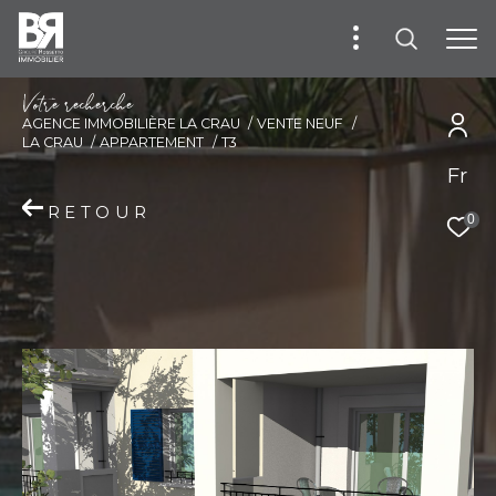
V
o
t
r
e
r
e
c
h
e
r
c
h
e
AGENCE IMMOBILIÈRE LA CRAU
VENTE NEUF
LA CRAU
APPARTEMENT
T3
Fr
RETOUR
0