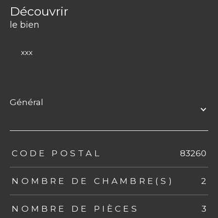
découvrir
le bien
xxx
général
TRAD_ZEPHYR_Caracteristique
TRAD_ZEPHYR_Valeurs
CODE POSTAL
83260
NOMBRE DE CHAMBRE(S)
2
NOMBRE DE PIÈCES
3