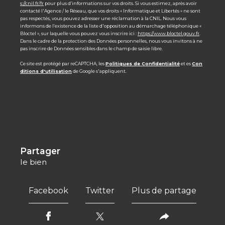
s://cnil.fr/fr
pour plus d’informations sur vos droits. Si vous estimez, après avoir
contacté l'Agence / le Réseau, que vos droits « Informatique et Libertés » ne sont
pas respectés, vous pouvez adresser une réclamation à la CNIL. Nous vous
informons de l’existence de la liste d'opposition au démarchage téléphonique «
Bloctel », sur laquelle vous pouvez vous inscrire ici :
https://www.bloctel.gouv.fr
.
Dans le cadre de la protection des Données personnelles, nous vous invitons à ne
pas inscrire de Données sensibles dans le champ de saisie libre.
Ce site est protégé par reCAPTCHA, les
Politiques de Confidentialité
et es
Con
ditions d'utilisation
de Google s'appliquent.
partager
le bien
Facebook
Twitter
Plus de partage