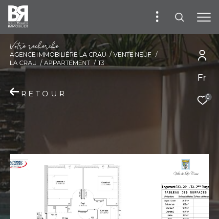
V
o
t
r
e
r
e
c
h
e
r
c
h
e
AGENCE IMMOBILIÈRE LA CRAU
VENTE NEUF
LA CRAU
APPARTEMENT
T3
Fr
RETOUR
0