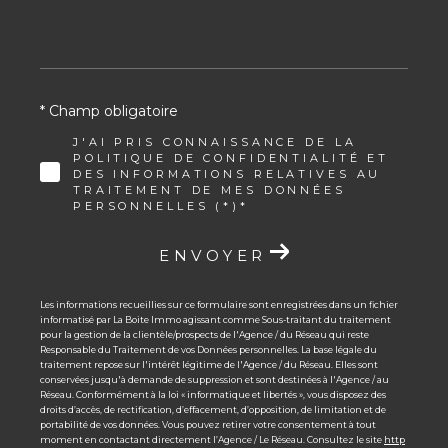
* Champ obligatoire
J'AI PRIS CONNAISSANCE DE LA
POLITIQUE DE CONFIDENTIALITÉ ET
DES INFORMATIONS RELATIVES AU
TRAITEMENT DE MES DONNÉES
PERSONNELLES (*)*
ENVOYER
Les informations recueillies sur ce formulaire sont enregistrées dans un fichier
informatisé par La Boite Immo agissant comme Sous-traitant du traitement
pour la gestion de la clientèle/prospects de l'Agence / du Réseau qui reste
Responsable du Traitement de vos Données personnelles. La base légale du
traitement repose sur l'intérêt légitime de l'Agence / du Réseau. Elles sont
conservées jusqu'à demande de suppression et sont destinées à l'Agence / au
Réseau. Conformément à la loi « informatique et libertés », vous disposez des
droits d’accès, de rectification, d’effacement, d’opposition, de limitation et de
portabilité de vos données. Vous pouvez retirer votre consentement à tout
moment en contactant directement l’Agence / Le Réseau. Consultez le site
http