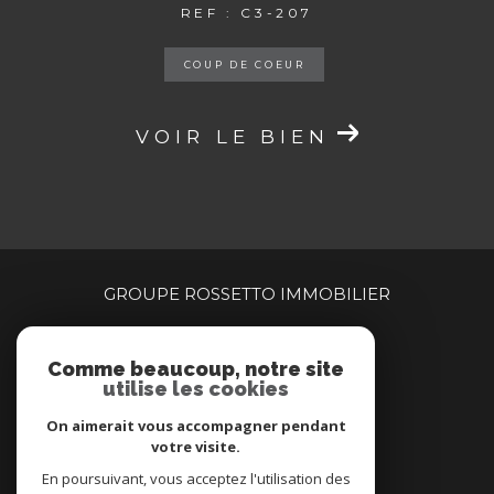
REF : C3-207
COUP DE COEUR
VOIR LE BIEN
GROUPE ROSSETTO IMMOBILIER
04 94 00 90 00
Comme beaucoup, notre site
centragence@brimmobilier.immo
utilise les cookies
160 rue Jean Natte
83260
la crau
On aimerait vous accompagner pendant
votre visite.
En poursuivant, vous acceptez l'utilisation des
Nous suivre sur