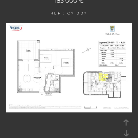
185 000 €
REF : C7 007