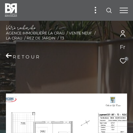
V
o
t
r
e
r
e
c
h
e
r
c
h
e
AGENCE IMMOBILIÈRE LA CRAU
VENTE NEUF
LA CRAU
REZ DE JARDIN
T3
Fr
RETOUR
0