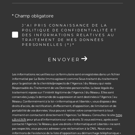
* Champ obligatoire
J'AI PRIS CONNAISSANCE DE LA
POLITIQUE DE CONFIDENTIALITÉ ET
DES INFORMATIONS RELATIVES AU
TRAITEMENT DE MES DONNÉES
PERSONNELLES (*)*
ENVOYER
Les informations recueillies sur ce formulaire sont enregistrées dans un fichier
informatisé par La Boite Immo agissant comme Sous-traitant du traitement
pour la gestion de la clientèle/prospects de l'Agence / du Réseau qui reste
Responsable du Traitement de vos Données personnelles. La base légale du
traitement repose sur l'intérêt légitime de l'Agence / du Réseau. Elles sont
conservées jusqu'à demande de suppression et sont destinées à l'Agence / au
Réseau. Conformément à la loi « informatique et libertés », vous disposez des
droits d’accès, de rectification, d’effacement, d’opposition, de limitation et de
portabilité de vos données. Vous pouvez retirer votre consentement à tout
moment en contactant directement l’Agence / Le Réseau. Consultez le site
http
s://cnil.fr/fr
pour plus d’informations sur vos droits. Si vous estimez, après avoir
contacté l'Agence / le Réseau, que vos droits « Informatique et Libertés » ne sont
pas respectés, vous pouvez adresser une réclamation à la CNIL. Nous vous
informons de l’existence de la liste d'opposition au démarchage téléphonique «