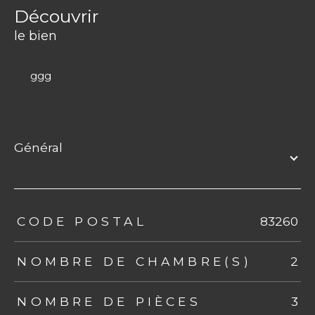
découvrir
le bien
ggg
général
TRAD_ZEPHYR_Caracteristique
TRAD_ZEPHYR_Valeurs
CODE POSTAL
83260
NOMBRE DE CHAMBRE(S)
2
NOMBRE DE PIÈCES
3