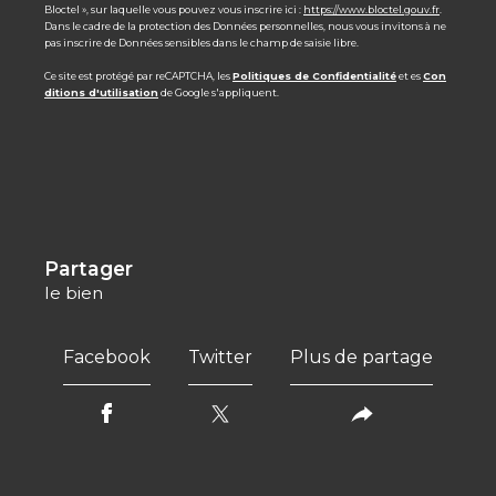
Bloctel », sur laquelle vous pouvez vous inscrire ici :
https://www.bloctel.gouv.fr
.
Dans le cadre de la protection des Données personnelles, nous vous invitons à ne
pas inscrire de Données sensibles dans le champ de saisie libre.
Ce site est protégé par reCAPTCHA, les
Politiques de Confidentialité
et es
Con
ditions d'utilisation
de Google s'appliquent.
partager
le bien
Facebook
Twitter
Plus de partage