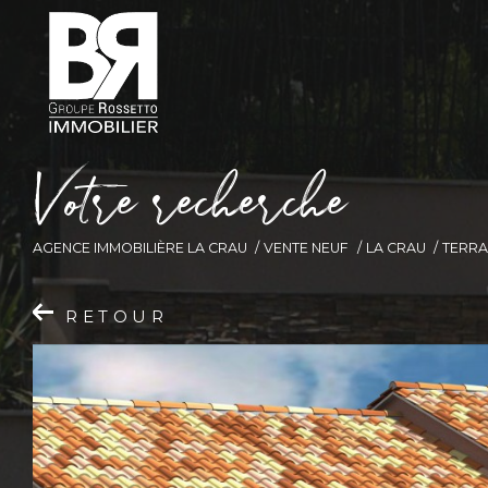
V
o
t
r
e
r
e
c
h
e
r
c
h
e
AGENCE IMMOBILIÈRE LA CRAU
VENTE NEUF
LA CRAU
TERRA
RETOUR