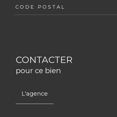
TRAD_ZEPHYR_Caracteristique
TRAD_ZEPHYR_Val
CODE POSTAL
CONTACTER
pour ce bien
L'agence