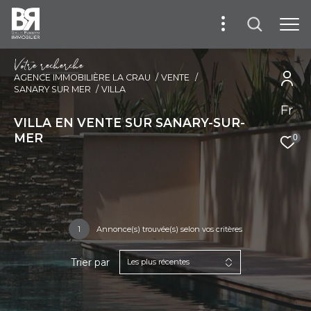
V
o
t
r
e
r
e
c
h
e
r
c
h
e
AGENCE IMMOBILIÈRE LA CRAU
VENTE
SANARY SUR MER
VILLA
Fr
VILLA EN VENTE SUR SANARY-SUR-
MER
0
1
Annonce(s) trouvée(s) selon vos critères
Trier par
Les plus récentes