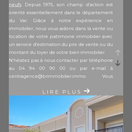
neufs
. Depuis 1975, son champ d’action est
orienté essentiellement dans le département
du Var. Grâce à notre expérience en
immobilier, nous vous aidons dans la vente ou
location de votre patrimoine immobilier avec
un service d'estimation du prix de vente ou du
montant du loyer de votre bien immobilier.
N’hésitez pas à nous contacter par téléphone
au 04 94 00 90 00 ou par e-mail à
centragence@brimmobilier.immo
. Vous
pouvez également nous rendre visite à notre
LIRE PLUS
agence située au 160 rue Jean Natte, 83260
La Crau. Ensemble, réalisons vos projets
immobiliers avec succès et sérénité.
Vente et location de biens
immobiliers