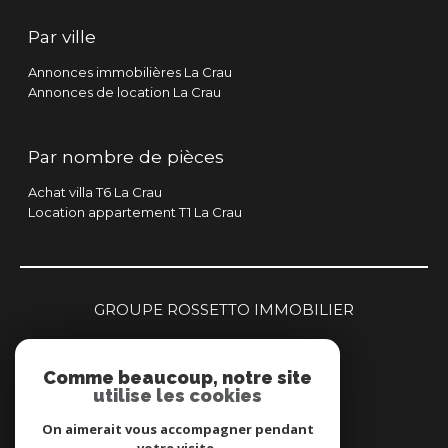
Par ville
Annonces immobilières La Crau
Annonces de location La Crau
Par nombre de pièces
Achat villa T6 La Crau
Location appartement T1 La Crau
GROUPE ROSSETTO IMMOBILIER
04 94 00 90 00
Comme beaucoup, notre site
centragence@brimmobilier.immo
utilise les cookies
160 rue Jean Natte
83260
la crau
On aimerait vous accompagner pendant