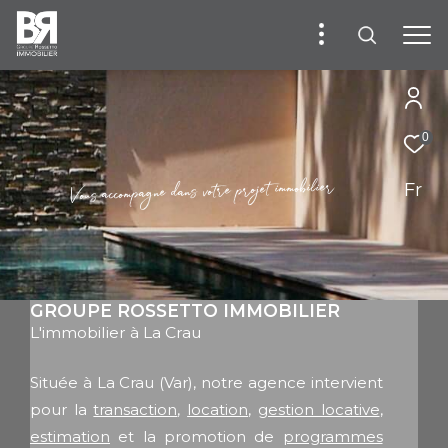
0
Fr
r
e
i
l
i
b
o
m
m
i
t
e
j
o
r
p
e
r
t
o
v
s
n
a
d
e
n
g
a
p
m
o
c
c
a
s
u
o
V
GROUPE ROSSETTO IMMOBILIER
L'immobilier à La Crau
Située à La Crau (Var), notre agence intervient
pour la
transaction
,
location
,
gestion locative
,
estimation
et la promotion de
programmes