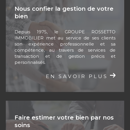
s’occupe de tout, de la recherche de
Nous confier la gestion de votre
locataires à la gestion des loyers, en passant
bien
par les états des lieux et l'entretien des biens.
Nous nous engageons à trouver des locataires
Depuis 1975, le GROUPE ROSSETTO
sérieux et à assurer un suivi rigoureux pour
IMMOBILIER met au service de ses clients
garantir votre tranquillité d'esprit.
son expérience professionnelle et sa
compétence, au travers de services de
Estimation de votre bien
transaction et de gestion précis et
immobilier
personnalisés.
Vous envisagez de vendre ou de louer votre
EN SAVOIR PLUS
bien et souhaitez connaître sa valeur sur le
marché ? Notre équipe réalise des
estimations gratuites et précises pour vous
fournir une évaluation juste et objective. Faire
estimer un bien à La Crau et ses alentours n'a
Faire estimer votre bien par nos
jamais été aussi simple avec Groupe Rossetto
soins
Immobilier. Contactez-nous pour bénéficier