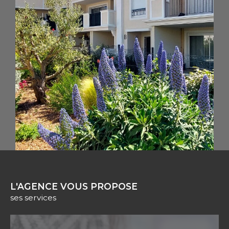
Que vous souhaitiez vendre votre maison,
appartement, ou terrain, notre équipe de
professionnels est à votre disposition pour
vous accompagner tout au long du
processus. Nous vous offrons une estimation
précise de votre bien, une stratégie de vente
personnalisée, et une visibilité optimale grâce
à nos outils marketing performants. Faire
appel à notre agence, c'est bénéficier d'une
expertise reconnue et d'un réseau solide pour
réaliser votre
transaction à La Crau
dans les
meilleures conditions.
Pour ceux qui recherchent un
bien à louer à
L'AGENCE VOUS PROPOSE
La Crau
ou souhaitent mettre leur propriété
ses services
en location, nous proposons un service
complet de gestion locative. Notre agence