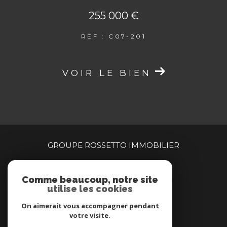
255 000 €
REF : C07-201
VOIR LE BIEN
GROUPE ROSSETTO IMMOBILIER
04 94 00 90 00
Comme beaucoup, notre site
centragence@brimmobilier.immo
utilise les cookies
160 rue Jean Natte
83260
la crau
On aimerait vous accompagner pendant
votre visite.