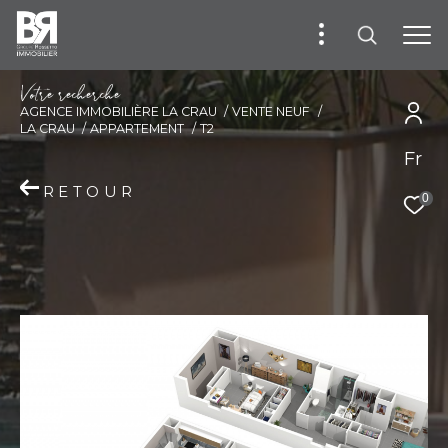
V
o
t
r
e
r
e
c
h
e
r
c
h
e
AGENCE IMMOBILIÈRE LA CRAU
VENTE NEUF
LA CRAU
APPARTEMENT
T2
Fr
RETOUR
0