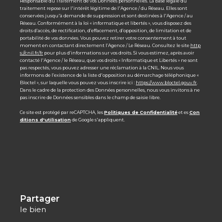
Responsable du Traitement de vos Données personnelles. La base légale du
traitement repose sur l'intérêt légitime de l'Agence / du Réseau. Elles sont
conservées jusqu'à demande de suppression et sont destinées à l'Agence / au
Réseau. Conformément à la loi « informatique et libertés », vous disposez des
droits d’accès, de rectification, d’effacement, d’opposition, de limitation et de
portabilité de vos données. Vous pouvez retirer votre consentement à tout
moment en contactant directement l’Agence / Le Réseau. Consultez le site
http
s://cnil.fr/fr
pour plus d’informations sur vos droits. Si vous estimez, après avoir
contacté l'Agence / le Réseau, que vos droits « Informatique et Libertés » ne sont
pas respectés, vous pouvez adresser une réclamation à la CNIL. Nous vous
informons de l’existence de la liste d'opposition au démarchage téléphonique «
Bloctel », sur laquelle vous pouvez vous inscrire ici :
https://www.bloctel.gouv.fr
.
Dans le cadre de la protection des Données personnelles, nous vous invitons à ne
pas inscrire de Données sensibles dans le champ de saisie libre.
Ce site est protégé par reCAPTCHA, les
Politiques de Confidentialité
et es
Con
ditions d'utilisation
de Google s'appliquent.
partager
le bien