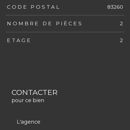
TRAD_ZEPHYR_Caracteristique
TRAD_ZEPHYR_Valeurs
CODE POSTAL
83260
NOMBRE DE PIÈCES
2
ETAGE
2
CONTACTER
pour ce bien
L'agence