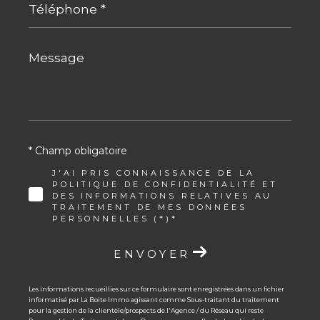
*
Message
*
* Champ obligatoire
J'AI PRIS CONNAISSANCE DE LA
POLITIQUE DE CONFIDENTIALITÉ ET
DES INFORMATIONS RELATIVES AU
TRAITEMENT DE MES DONNÉES
PERSONNELLES (*)*
ENVOYER
Les informations recueillies sur ce formulaire sont enregistrées dans un fichier
informatisé par La Boite Immo agissant comme Sous-traitant du traitement
pour la gestion de la clientèle/prospects de l'Agence / du Réseau qui reste