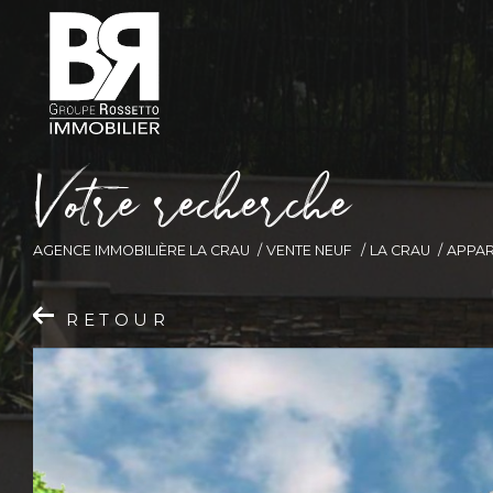
V
o
t
r
e
r
e
c
h
e
r
c
h
e
AGENCE IMMOBILIÈRE LA CRAU
VENTE NEUF
LA CRAU
APPA
RETOUR