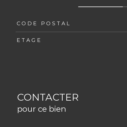
TRAD_ZEPHYR_Caracteristique
TRAD_ZEPHYR_Val
CODE POSTAL
ETAGE
CONTACTER
pour ce bien