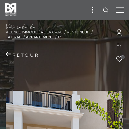
V
o
t
r
e
r
e
c
h
e
r
c
h
e
AGENCE IMMOBILIÈRE LA CRAU
VENTE NEUF
LA CRAU
APPARTEMENT
T3
Fr
RETOUR
0