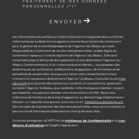
TRAITEMENT DE MES DONNÉES
PERSONNELLES (*)*
ENVOYER
Les informations recueillies sur ce formulaire sont enregistrées dans un fichier
informatisé par La Boite Immo agissant comme Sous-traitant du traitement
pour la gestion de la clientèle/prospects de l'Agence / du Réseau qui reste
Responsable du Traitement de vos Données personnelles. La base légale du
traitement repose sur l'intérêt légitime de l'Agence / du Réseau. Elles sont
conservées jusqu'à demande de suppression et sont destinées à l'Agence / au
Réseau. Conformément à la loi « informatique et libertés », vous disposez des
droits d’accès, de rectification, d’effacement, d’opposition, de limitation et de
portabilité de vos données. Vous pouvez retirer votre consentement à tout
moment en contactant directement l’Agence / Le Réseau. Consultez le site
http
s://cnil.fr/fr
pour plus d’informations sur vos droits. Si vous estimez, après avoir
contacté l'Agence / le Réseau, que vos droits « Informatique et Libertés » ne sont
pas respectés, vous pouvez adresser une réclamation à la CNIL. Nous vous
informons de l’existence de la liste d'opposition au démarchage téléphonique «
Bloctel », sur laquelle vous pouvez vous inscrire ici :
https://www.bloctel.gouv.fr
.
Dans le cadre de la protection des Données personnelles, nous vous invitons à ne
pas inscrire de Données sensibles dans le champ de saisie libre.
Ce site est protégé par reCAPTCHA, les
Politiques de Confidentialité
et es
Con
ditions d'utilisation
de Google s'appliquent.