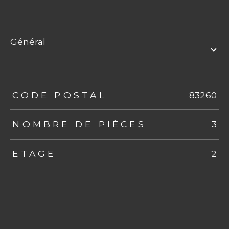
général
TRAD_ZEPHYR_Caracteristique
TRAD_ZEPHYR_Valeurs
CODE POSTAL
83260
NOMBRE DE PIÈCES
3
ETAGE
2